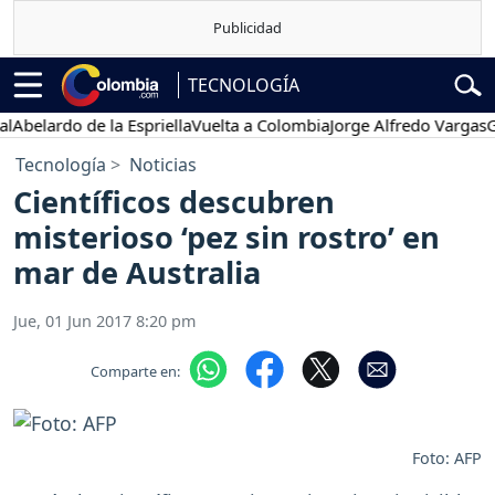
TECNOLOGÍA
lardo de la Espriella
Vuelta a Colombia
Jorge Alfredo Vargas
Gusta
Tecnología
Noticias
Científicos descubren
misterioso ‘pez sin rostro’ en
mar de Australia
Jue, 01 Jun 2017 8:20 pm
Comparte en:
Foto: AFP