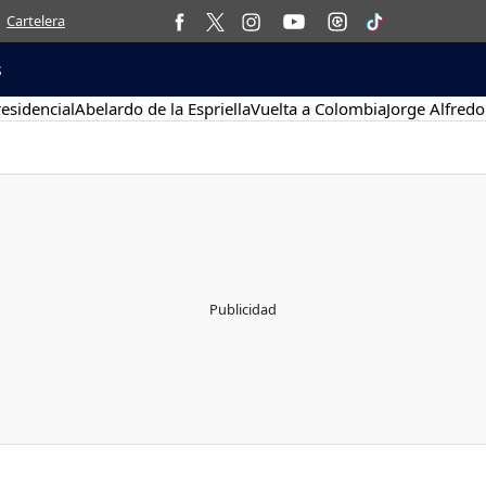
Cartelera
s
esidencial
Abelardo de la Espriella
Vuelta a Colombia
Jorge Alfredo