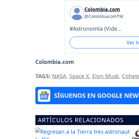
Colombia.com
@ColombiacomTW
#Astronomía (Vide...
Ver 
Colombia.com
TAGS:
NASA
,
Space X
,
Elon Musk
,
Cohet
SÍGUENOS EN GOOGLE NEW
ARTÍCULOS RELACIONADOS