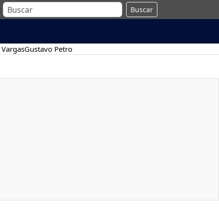
Buscar
 Vargas
Gustavo Petro