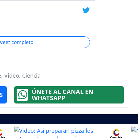
tweet completo
e
,
Video
,
Ciencia
ÚNETE AL CANAL EN
S
WHATSAPP