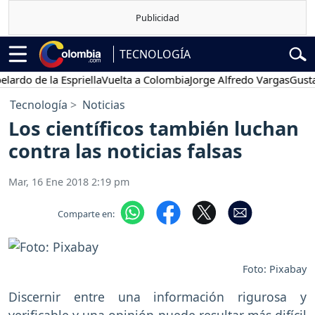
TECNOLOGÍA
o de la Espriella
Vuelta a Colombia
Jorge Alfredo Vargas
Gustavo P
Tecnología
Noticias
Los científicos también luchan
contra las noticias falsas
Mar, 16 Ene 2018 2:19 pm
Comparte en:
Foto: Pixabay
Discernir entre una información rigurosa y
verificable y una opinión puede resultar más difícil