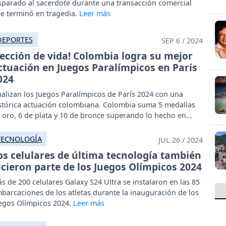
sparado al sacerdote durante una transacción comercial
e terminó en tragedia.
DEPORTES
SEP 6 / 2024
Lección de vida! Colombia logra su mejor
ctuación en Juegos Paralímpicos en París
024
nalizan los Juegos Paralímpicos de París 2024 con una
stórica actuación colombiana. Colombia suma 5 medallas
 oro, 6 de plata y 10 de bronce superando lo hecho en
kio 2020.
TECNOLOGÍA
JUL 26 / 2024
os celulares de última tecnología también
icieron parte de los Juegos Olímpicos 2024
s de 200 celulares Galaxy S24 Ultra se instalaron en las 85
barcaciones de los atletas durante la inauguración de los
egos Olímpicos 2024.