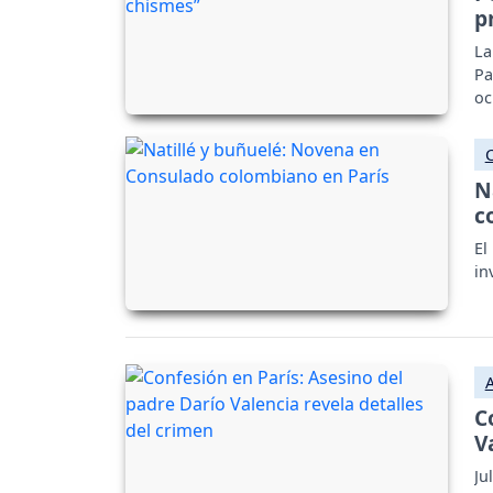
p
La
Pa
oc
N
c
El
in
C
V
Ju