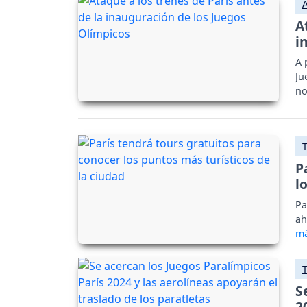
A
i
A 
Ju
no
m
P
l
Pa
ah
S
2