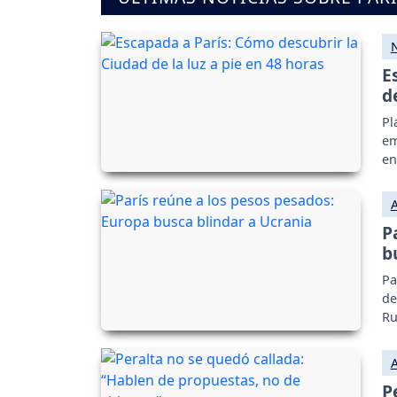
E
d
Pl
em
en
P
b
Pa
de
Ru
P