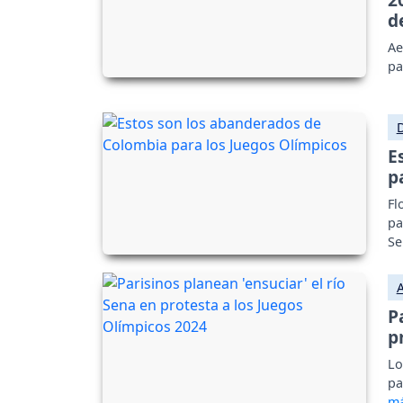
d
Ae
pa
E
p
Fl
pa
Se
P
p
Lo
pa