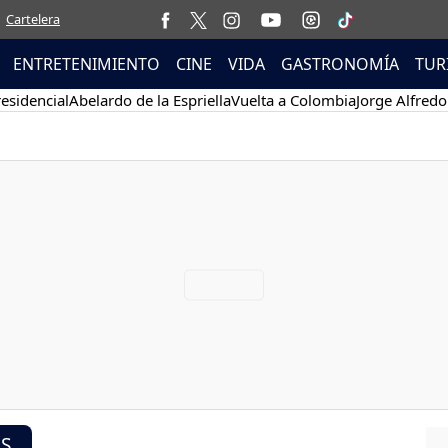
Cartelera
ENTRETENIMIENTO
CINE
VIDA
GASTRONOMÍA
TUR
esidencial
Abelardo de la Espriella
Vuelta a Colombia
Jorge Alfredo
ÍS