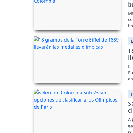
b
Ma
co
ba
1
l
El
Pa
en
S
c
A 
ig
ca