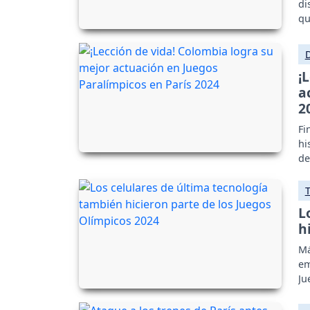
di
qu
¡
a
2
Fi
hi
de
To
L
h
Má
em
Ju