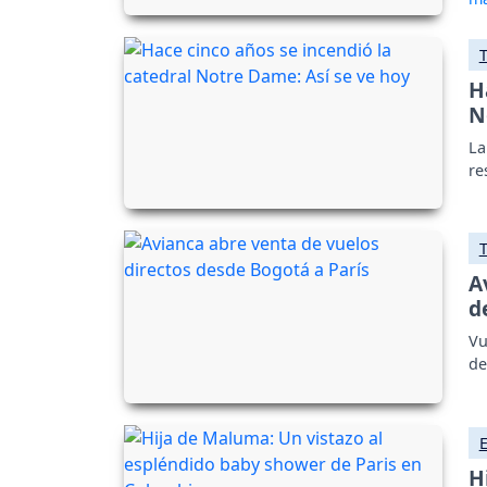
H
N
La
re
A
d
Vu
de
H