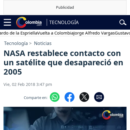
TECNOLOGÍA
de la Espriella
Vuelta a Colombia
Jorge Alfredo Vargas
Gustavo Pet
Tecnología
Noticias
NASA restablece contacto con
un satélite que desapareció en
2005
Vie, 02 Feb 2018 3:47 pm
Comparte en: