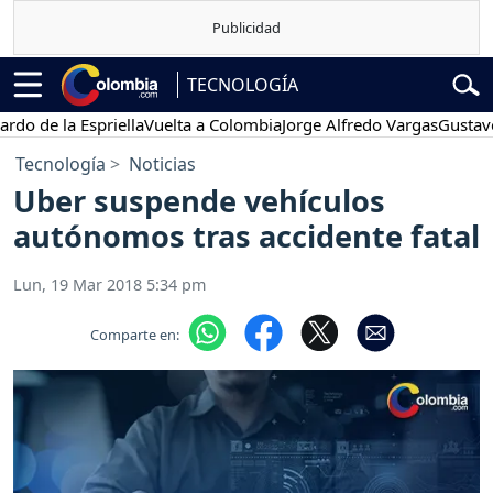
TECNOLOGÍA
 la Espriella
Vuelta a Colombia
Jorge Alfredo Vargas
Gustavo Petr
Tecnología
Noticias
Uber suspende vehículos
autónomos tras accidente fatal
Lun, 19 Mar 2018 5:34 pm
Comparte en: