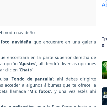
 el modo navideño
Tr
 foto navideña
que encuentre en una galería
el
ue encontrará en la parte superior derecha de
a opción ‘
Ajustes
’, allí tendrá diversas opciones
r clic en ‘
Chats
’.
ulsa
‘Fondo de pantalla’
; ahí debes dirigirte
es acceder a algunos álbumes que te ofrece la
rpeta llamada
‘Mis fotos’
, y una vez estés ahí
 de la aplicación
, ve a la Play Store e instale la