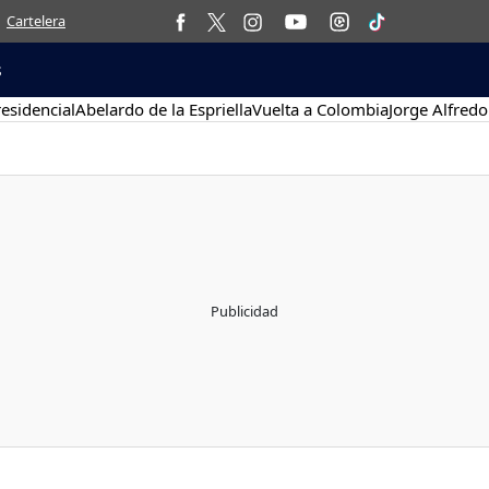
Cartelera
s
esidencial
Abelardo de la Espriella
Vuelta a Colombia
Jorge Alfredo