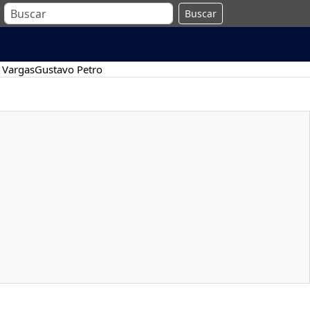
Buscar
 Vargas
Gustavo Petro