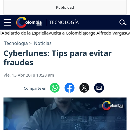
TECNOLOGÍA
do de la Espriella
Vuelta a Colombia
Jorge Alfredo Vargas
Gustavo
Tecnología
Noticias
Cyberlunes: Tips para evitar
fraudes
Vie, 13 Abr 2018 10:28 am
Comparte en: