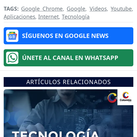
TAGS:
Google Chrome
,
Google
,
Videos
,
Youtube
,
Aplicaciones
,
Internet
,
Tecnología
SÍGUENOS EN GOOGLE NEWS
ÚNETE AL CANAL EN WHATSAPP
ARTÍCULOS RELACIONADOS