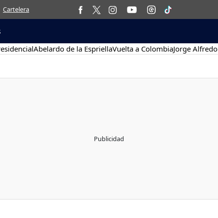
Cartelera
s
esidencial
Abelardo de la Espriella
Vuelta a Colombia
Jorge Alfredo