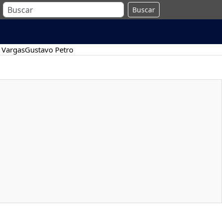
Buscar
 Vargas
Gustavo Petro