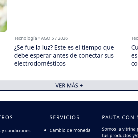
Tecnología • AGO 5 / 2026
Tec
¿Se fue la luz? Este es el tiempo que
Cu
debe esperar antes de conectar sus
es
electrodomésticos
co
VER MÁS +
TROS
SERVICIOS
PAUTA CON
Somos la vitrina 
Cambio de moneda
 y condiciones
tus productos y/o