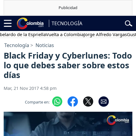
TECNOLOGÍA
o de la Espriella
Vuelta a Colombia
Jorge Alfredo Vargas
Gustavo P
Tecnología
Noticias
Black Friday y Cyberlunes: Todo
lo que debes saber sobre estos
días
Mar, 21 Nov 2017 4:58 pm
Comparte en: