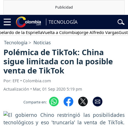
TECNOLOGÍA
o de la Espriella
Vuelta a Colombia
Jorge Alfredo Vargas
Gustavo P
Tecnología
Noticias
Polémica de TikTok: China
sigue limitada con la posible
venta de TikTok
Por: EFE • Colombia.com
Actualización
•
Mar, 01 Sep 2020 5:19 pm
Comparte en: