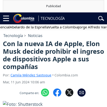
TECNOLOGÍA
al
Abelardo de la Espriella
Vuelta a Colombia
Jorge Alfredo Vargas
G
Tecnología
Noticias
Con la nueva IA de Apple, Elon
Musk decide prohibir el ingreso
de dispositivos Apple a sus
compañías
Por:
Camila Méndez Sastoque
• Colombia.com
Mar, 11 Jun 2024 10:06 am
Comparte en: