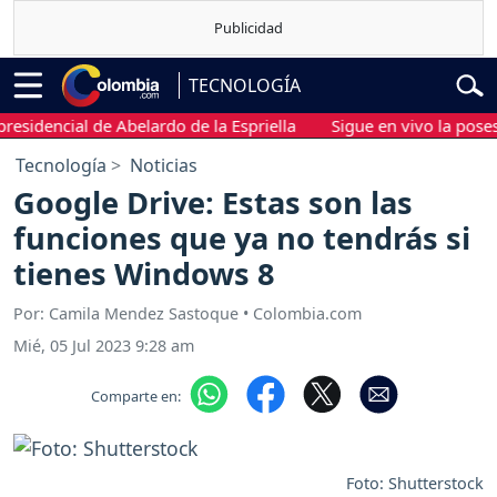
TECNOLOGÍA
idencial de Abelardo de la Espriella
Sigue en vivo la posesión
Tecnología
Noticias
Google Drive: Estas son las
funciones que ya no tendrás si
tienes Windows 8
Por: Camila Mendez Sastoque • Colombia.com
Mié, 05 Jul 2023 9:28 am
Comparte en:
Foto: Shutterstock