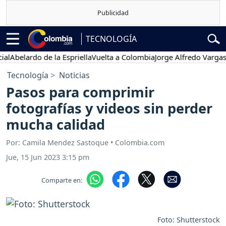
TECNOLOGÍA
elardo de la Espriella
Vuelta a Colombia
Jorge Alfredo Vargas
Gust
Tecnología
Noticias
Pasos para comprimir
fotografías y videos sin perder
mucha calidad
Por: Camila Mendez Sastoque • Colombia.com
Jue, 15 Jun 2023 3:15 pm
Comparte en:
Foto: Shutterstock