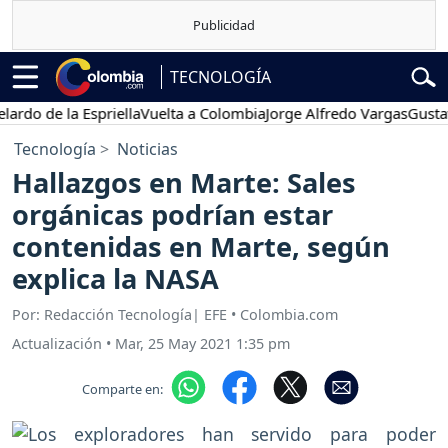
TECNOLOGÍA
de la Espriella
Vuelta a Colombia
Jorge Alfredo Vargas
Gustavo Pe
Tecnología
Noticias
Hallazgos en Marte: Sales
orgánicas podrían estar
contenidas en Marte, según
explica la NASA
Por: Redacción Tecnología| EFE • Colombia.com
Actualización
•
Mar, 25 May 2021 1:35 pm
Comparte en: