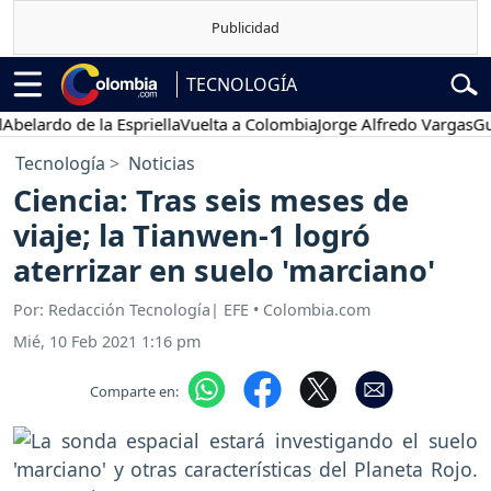
TECNOLOGÍA
rdo de la Espriella
Vuelta a Colombia
Jorge Alfredo Vargas
Gustavo
Tecnología
Noticias
Ciencia: Tras seis meses de
viaje; la Tianwen-1 logró
aterrizar en suelo 'marciano'
Por: Redacción Tecnología| EFE • Colombia.com
Mié, 10 Feb 2021 1:16 pm
Comparte en: