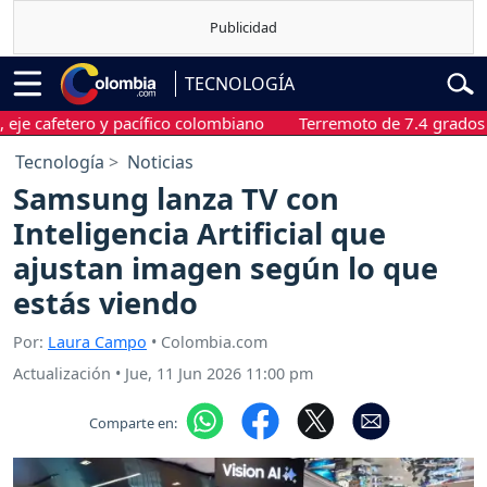
TECNOLOGÍA
fetero y pacífico colombiano
Terremoto de 7.4 grados sacudió
Tecnología
Noticias
Samsung lanza TV con
Inteligencia Artificial que
ajustan imagen según lo que
estás viendo
Por:
Laura Campo
• Colombia.com
Actualización
•
Jue, 11 Jun 2026 11:00 pm
Comparte en: