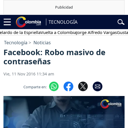
TECNOLOGÍA
 de la Espriella
Vuelta a Colombia
Jorge Alfredo Vargas
Gustavo Pe
Tecnología
Noticias
Facebook: Robo masivo de
contraseñas
Vie, 11 Nov 2016 11:34 am
Comparte en: