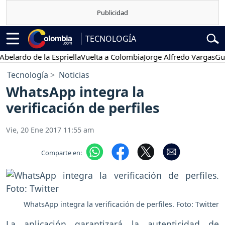
TECNOLOGÍA
rdo de la Espriella
Vuelta a Colombia
Jorge Alfredo Vargas
Gustavo
Tecnología
Noticias
WhatsApp integra la
verificación de perfiles
Vie, 20 Ene 2017 11:55 am
Comparte en:
WhatsApp integra la verificación de perfiles. Foto: Twitter
La aplicación garantizará la autenticidad de