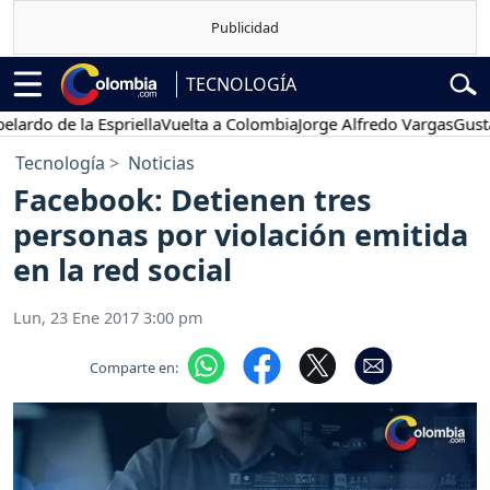
TECNOLOGÍA
o de la Espriella
Vuelta a Colombia
Jorge Alfredo Vargas
Gustavo P
Tecnología
Noticias
Facebook: Detienen tres
personas por violación emitida
en la red social
Lun, 23 Ene 2017 3:00 pm
Comparte en: