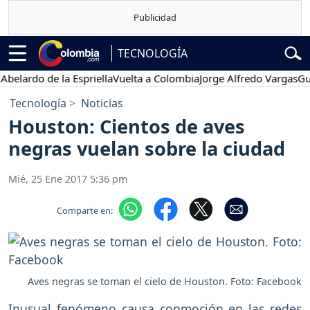
TECNOLOGÍA
rdo de la Espriella
Vuelta a Colombia
Jorge Alfredo Vargas
Gustavo
Tecnología
Noticias
Houston: Cientos de aves
negras vuelan sobre la ciudad
Mié, 25 Ene 2017 5:36 pm
Comparte en:
Aves negras se toman el cielo de Houston. Foto: Facebook
Inusual fenómeno causa conmoción en las redes