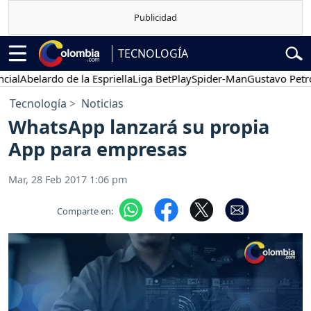
TECNOLOGÍA
l
Abelardo de la Espriella
Liga BetPlay
Spider-Man
Gustavo Petro
Tecnología
Noticias
WhatsApp lanzará su propia
App para empresas
Mar, 28 Feb 2017 1:06 pm
Comparte en: