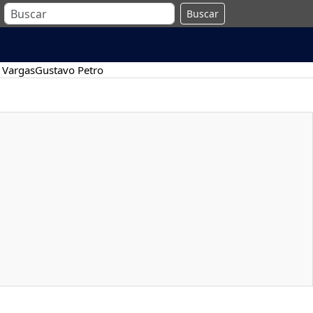
Buscar
 Vargas
Gustavo Petro