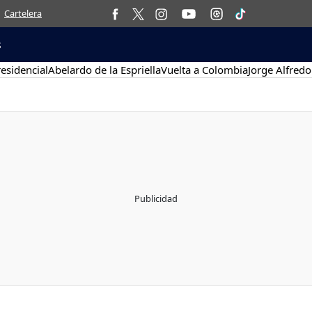
Cartelera
s
esidencial
Abelardo de la Espriella
Vuelta a Colombia
Jorge Alfredo