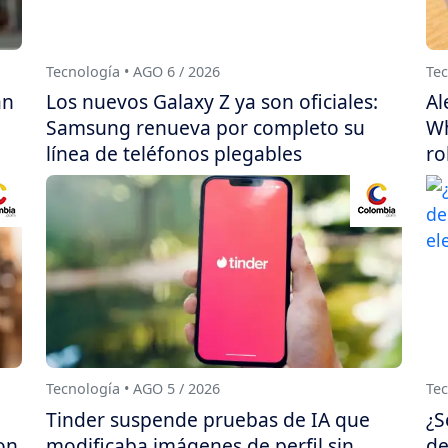
Tecnología • AGO 6 / 2026
Tec
án
Los nuevos Galaxy Z ya son oficiales:
Al
Samsung renueva por completo su
Wh
línea de teléfonos plegables
ro
Tecnología • AGO 5 / 2026
Tec
Tinder suspende pruebas de IA que
¿S
on
modificaba imágenes de perfil sin
de