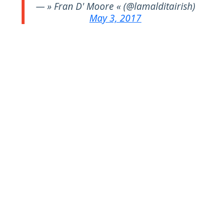
— » Fran D' Moore « (@lamalditairish)
May 3, 2017