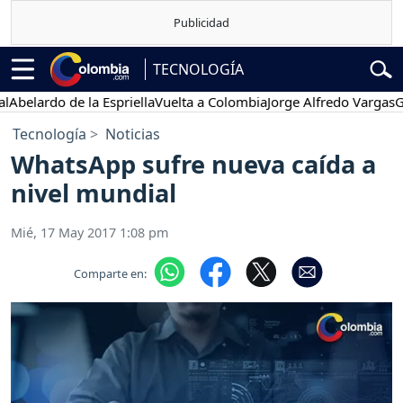
TECNOLOGÍA
ardo de la Espriella
Vuelta a Colombia
Jorge Alfredo Vargas
Gustav
Tecnología
Noticias
WhatsApp sufre nueva caída a
nivel mundial
Mié, 17 May 2017 1:08 pm
Comparte en: