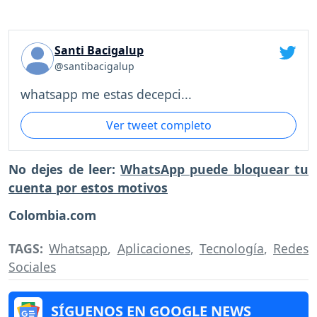
Santi Bacigalup
@santibacigalup
whatsapp me estas decepci...
Ver tweet completo
No dejes de leer:
WhatsApp puede bloquear tu
cuenta por estos motivos
Colombia.com
TAGS:
Whatsapp
,
Aplicaciones
,
Tecnología
,
Redes
Sociales
SÍGUENOS EN GOOGLE NEWS