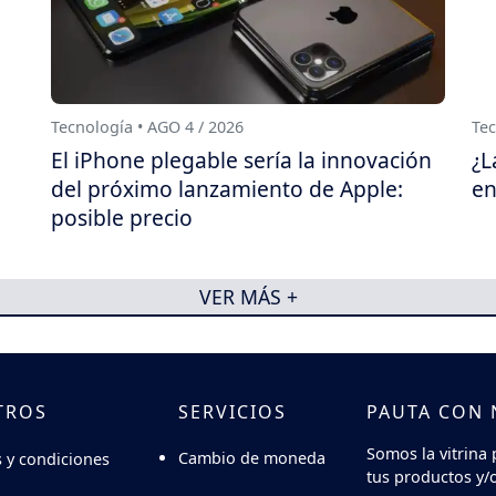
Tecnología • AGO 4 / 2026
Tec
El iPhone plegable sería la innovación
¿L
del próximo lanzamiento de Apple:
en
posible precio
VER MÁS +
TROS
SERVICIOS
PAUTA CON
Somos la vitrina 
Cambio de moneda
 y condiciones
tus productos y/o