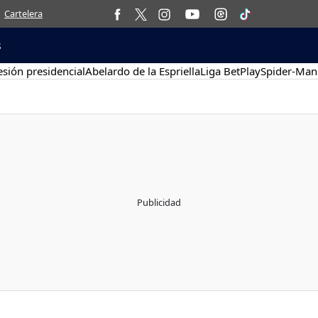
Cartelera
s
sión presidencial
Abelardo de la Espriella
Liga BetPlay
Spider-Man