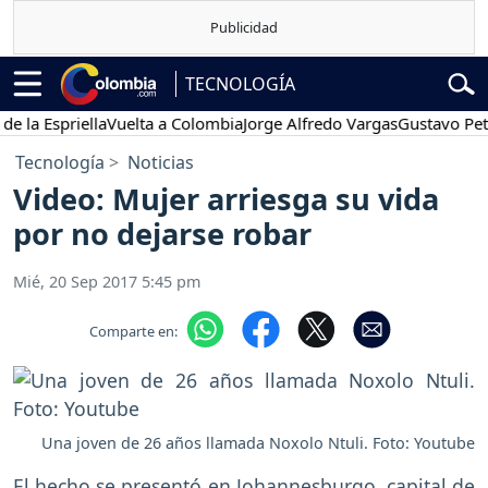
TECNOLOGÍA
 Espriella
Vuelta a Colombia
Jorge Alfredo Vargas
Gustavo Petro
Tecnología
Noticias
Video: Mujer arriesga su vida
por no dejarse robar
Mié, 20 Sep 2017 5:45 pm
Comparte en:
Una joven de 26 años llamada Noxolo Ntuli. Foto: Youtube
El hecho se presentó en Johannesburgo, capital de