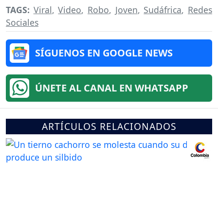
TAGS:
Viral
,
Video
,
Robo
,
Joven
,
Sudáfrica
,
Redes
Sociales
SÍGUENOS EN GOOGLE NEWS
ÚNETE AL CANAL EN WHATSAPP
ARTÍCULOS RELACIONADOS