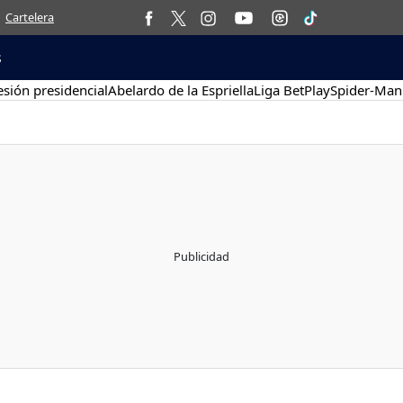
Cartelera
s
sión presidencial
Abelardo de la Espriella
Liga BetPlay
Spider-Man