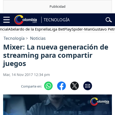
TECNOLOGÍA
l
Abelardo de la Espriella
Liga BetPlay
Spider-Man
Gustavo Petro
Tecnología
Noticias
Mixer: La nueva generación de
streaming para compartir
juegos
Mar, 14 Nov 2017 12:34 pm
Comparte en: