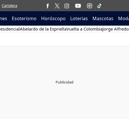
Cartelera
nes
Esoterismo
Horóscopo
Loterias
Mascotas
Moda
esidencial
Abelardo de la Espriella
Vuelta a Colombia
Jorge Alfredo