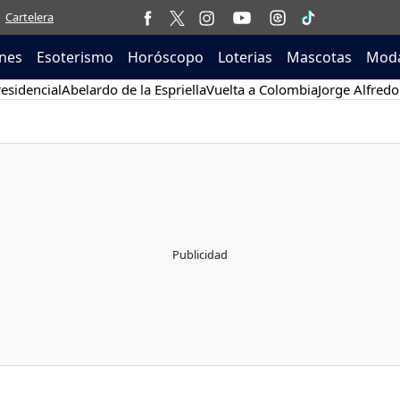
Cartelera
nes
Esoterismo
Horóscopo
Loterias
Mascotas
Moda
esidencial
Abelardo de la Espriella
Vuelta a Colombia
Jorge Alfredo