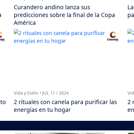
Curandero andino lanza sus
La
a
predicciones sobre la final de la Copa
pa
América
Vida y Estilo • JUL 11 / 2024
Vid
ito
2 rituales con canela para purificar las
2 
energías en tu hogar
en