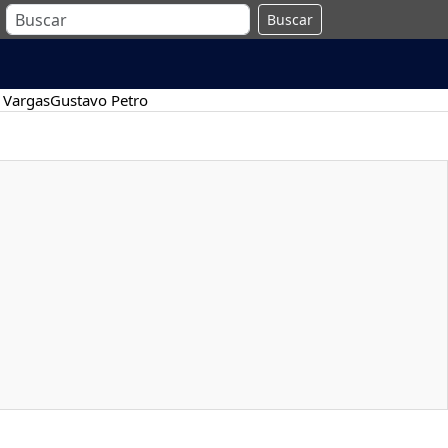
Buscar
 Vargas
Gustavo Petro