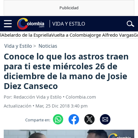
VIDA Y ESTILO
rdo de la Espriella
Vuelta a Colombia
Jorge Alfredo Vargas
Gustavo
Vida y Estilo
Noticias
Conoce lo que los astros traen
para ti este miércoles 26 de
diciembre de la mano de Josie
Diez Canseco
Por: Redacción Vida y Estilo • Colombia.com
Actualización
•
Mar, 25 Dic 2018 3:40 pm
Comparte en: