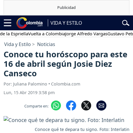
VIDA Y ESTILO
spriella
Vuelta a Colombia
Jorge Alfredo Vargas
Gustavo Petro
P
Vida y Estilo
Noticias
Conoce tu horóscopo para este
16 de abril según Josie Diez
Canseco
Por: Juliana Palomino • Colombia.com
Lun, 15 Abr 2019 3:58 pm
Comparte en:
Conoce qué te depara tu signo. Foto: Interlatin