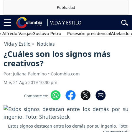
VIDA Y ESTILO
edo Vargas
Gustavo Petro
Posesión presidencial
Abelardo de la Es
Vida y Estilo
Noticias
¿Cuáles son los signos más
creativos?
Por: Juliana Palomino • Colombia.com
Mié, 21 Ago 2019 10:30 pm
Comparte en:
Estos signos destacan entre los demás por su ingenio. Foto: