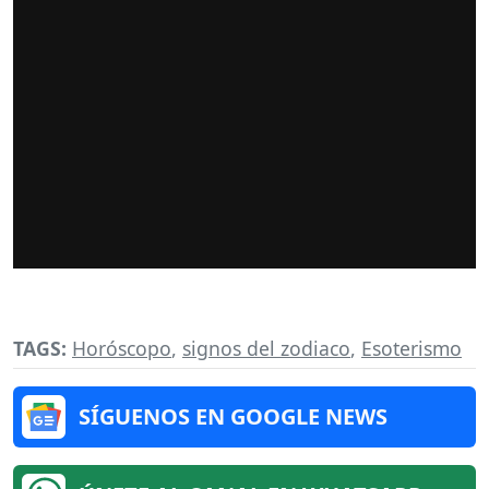
TAGS:
Horóscopo
,
signos del zodiaco
,
Esoterismo
SÍGUENOS EN GOOGLE NEWS