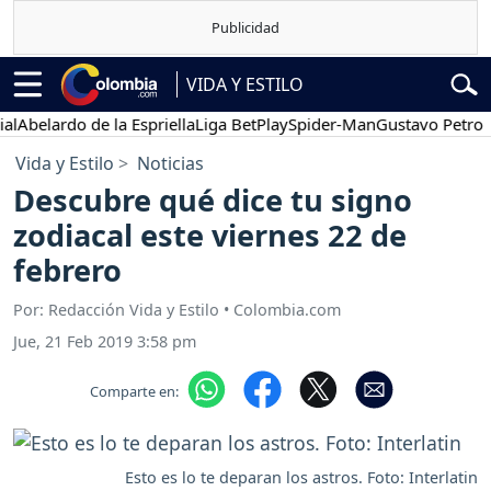
VIDA Y ESTILO
elardo de la Espriella
Liga BetPlay
Spider-Man
Gustavo Petro
Po
Vida y Estilo
Noticias
Descubre qué dice tu signo
zodiacal este viernes 22 de
febrero
Por: Redacción Vida y Estilo • Colombia.com
Jue, 21 Feb 2019 3:58 pm
Comparte en:
Esto es lo te deparan los astros. Foto: Interlatin