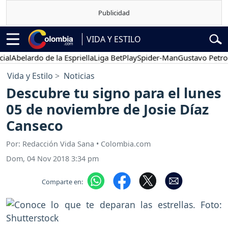
VIDA Y ESTILO
belardo de la Espriella
Liga BetPlay
Spider-Man
Gustavo Petro
P
Vida y Estilo
Noticias
Descubre tu signo para el lunes
05 de noviembre de Josie Díaz
Canseco
Por: Redacción Vida Sana • Colombia.com
Dom, 04 Nov 2018 3:34 pm
Comparte en: