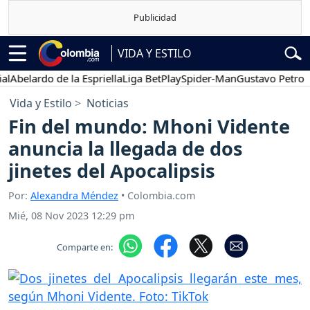
VIDA Y ESTILO
elardo de la Espriella
Liga BetPlay
Spider-Man
Gustavo Petro
Pos
Vida y Estilo
Noticias
Fin del mundo: Mhoni Vidente
anuncia la llegada de dos
jinetes del Apocalipsis
Por:
Alexandra Méndez
• Colombia.com
Mié, 08 Nov 2023 12:29 pm
Comparte en: