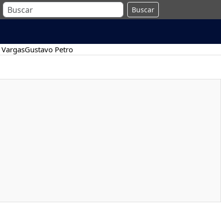
Buscar
 Vargas
Gustavo Petro