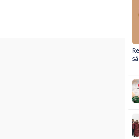
Re
sá