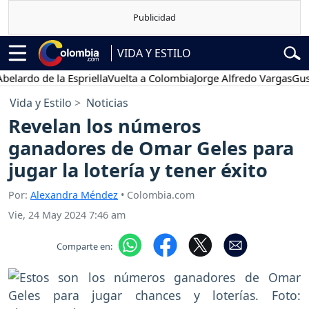
VIDA Y ESTILO
do de la Espriella
Vuelta a Colombia
Jorge Alfredo Vargas
Gustavo 
Vida y Estilo
Noticias
Revelan los números
ganadores de Omar Geles para
jugar la lotería y tener éxito
Por:
Alexandra Méndez
• Colombia.com
Vie, 24 May 2024 7:46 am
Comparte en: