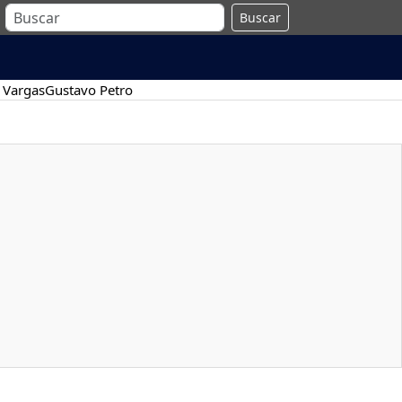
Buscar
 Vargas
Gustavo Petro