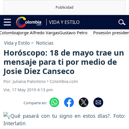
VIDA Y ESTILO
bia
Jorge Alfredo Vargas
Gustavo Petro
Posesión presidencial
Ab
Vida y Estilo
Noticias
Horóscopo: 18 de mayo trae un
mensaje para ti por medio de
Josie Diez Canseco
Por: Juliana Palomino • Colombia.com
Vie, 17 May 2019 4:13 pm
Comparte en: