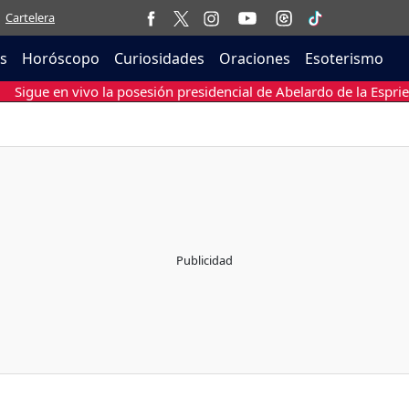
Cartelera
as
Horóscopo
Curiosidades
Oraciones
Esoterismo
Sigue en vivo la posesión presidencial de Abelardo de la Esprie