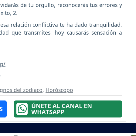
lvidarás de tu orgullo, reconocerás tus errores y
ito, 2.
esa relación conflictiva te ha dado tranquilidad,
idad que transmites, hoy causarás sensación a
p/
0
ignos del zodiaco
,
Horóscopo
ÚNETE AL CANAL EN
S
WHATSAPP