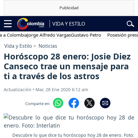
VIDA Y ESTILO
olombia
Jorge Alfredo Vargas
Gustavo Petro
Posesión presidenci
Vida y Estilo
Noticias
Horóscopo 28 enero: Josie Diez
Canseco trae un mensaje para
ti a través de los astros
Actualización
•
Mar, 28 Ene 2020 6:12 am
Comparte en:
Descubre lo que dice tu horóscopo hoy 28 de enero. Foto: