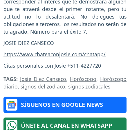
corresponder al interés que te demostrará alguien
que te atraerá desde el primer instante, pero tu
actitud no lo desalentará. No delegues tus
obligaciones a terceros, los resultados no serán de
tu agrado. Número para el éxito 7.
JOSIE DIEZ CANSECO
https://www.chateaconjosie.com/chatapp/
Citas personales con Josie +511-4227720
TAGS:
Josie Diez Canseco
,
Horóscopo
,
Horóscopo
diario
,
signos del zodiaco
,
signos zodiacales
SÍGUENOS EN GOOGLE NEWS
ÚNETE AL CANAL EN WHATSAPP