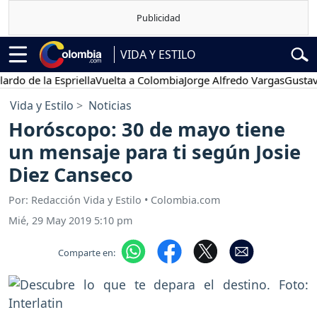
VIDA Y ESTILO
de la Espriella
Vuelta a Colombia
Jorge Alfredo Vargas
Gustavo Pet
Vida y Estilo
Noticias
Horóscopo: 30 de mayo tiene
un mensaje para ti según Josie
Diez Canseco
Por: Redacción Vida y Estilo • Colombia.com
Mié, 29 May 2019 5:10 pm
Comparte en: