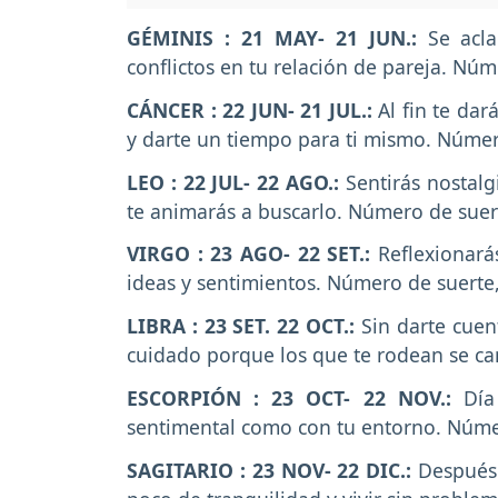
GÉMINIS : 21 MAY- 21 JUN.:
Se acl
conflictos en tu relación de pareja. Núm
CÁNCER : 22 JUN- 21 JUL.:
Al fin te da
y darte un tiempo para ti mismo. Númer
LEO : 22 JUL- 22 AGO.:
Sentirás nostal
te animarás a buscarlo. Número de suert
VIRGO : 23 AGO- 22 SET.:
Reflexionará
ideas y sentimientos. Número de suerte
LIBRA : 23 SET. 22 OCT.:
Sin darte cuen
cuidado porque los que te rodean se ca
ESCORPIÓN : 23 OCT- 22 NOV.:
Día
sentimental como con tu entorno. Númer
SAGITARIO : 23 NOV- 22 DIC.:
Después 