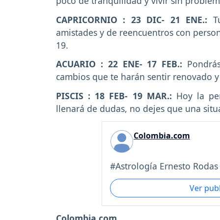
poco de tranquilidad y vivir sin proble
CAPRICORNIO : 23 DIC- 21 ENE.:
T
amistades y de reencuentros con person
19.
ACUARIO : 22 ENE- 17 FEB.:
Pondrá
cambios que te harán sentir renovado y 
PISCIS : 18 FEB- 19 MAR.:
Hoy la pe
llenará de dudas, no dejes que una situ
Colombia.com
#Astrología Ernesto Rodas 
Ver pub
Colombia.com