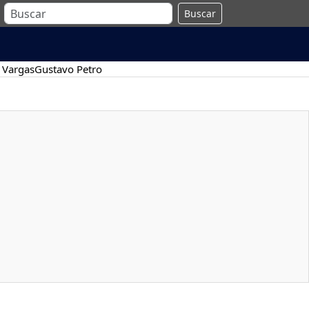
Buscar
 Vargas
Gustavo Petro