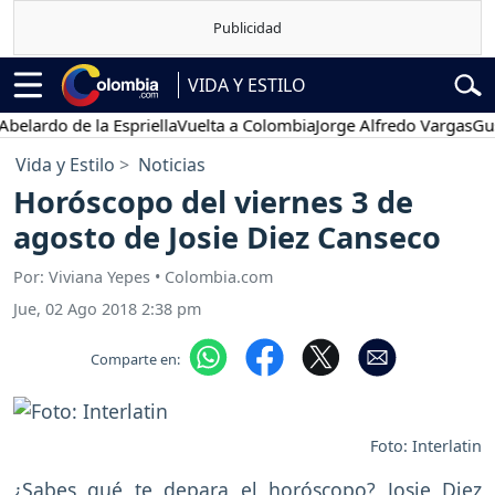
VIDA Y ESTILO
do de la Espriella
Vuelta a Colombia
Jorge Alfredo Vargas
Gustavo 
Vida y Estilo
Noticias
Horóscopo del viernes 3 de
agosto de Josie Diez Canseco
Por: Viviana Yepes • Colombia.com
Jue, 02 Ago 2018 2:38 pm
Comparte en:
Foto: Interlatin
¿Sabes qué te depara el horóscopo? Josie Diez