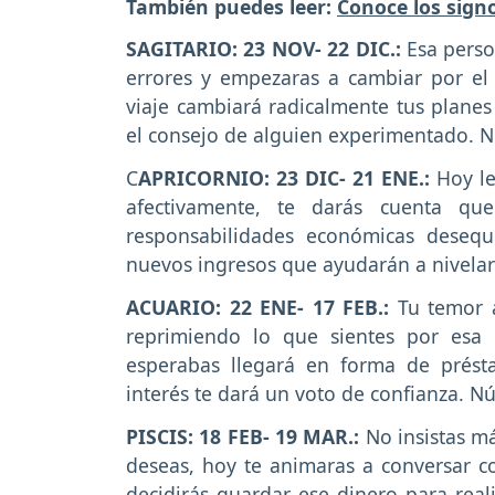
También puedes leer:
Conoce los sign
SAGITARIO: 23 NOV- 22 DIC.:
Esa perso
errores y empezaras a cambiar por e
viaje cambiará radicalmente tus plane
el consejo de alguien experimentado. N
C
APRICORNIO: 23 DIC- 21 ENE.:
Hoy le
afectivamente, te darás cuenta q
responsabilidades económicas desequ
nuevos ingresos que ayudarán a nivelart
ACUARIO: 22 ENE- 17 FEB.:
Tu temor a
reprimiendo lo que sientes por esa
esperabas llegará en forma de prés
interés te dará un voto de confianza. Nú
PISCIS: 18 FEB- 19 MAR.:
No insistas m
deseas, hoy te animaras a conversar co
decidirás guardar ese dinero para real