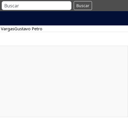
Buscar
 Vargas
Gustavo Petro