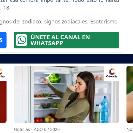
, 18.
ignos del zodiaco
,
signos zodiacales
,
Esoterismo
ÚNETE AL CANAL EN
S
WHATSAPP
Noticias • AGO 6 / 2026
Not