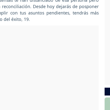
tensas te han distanciado de esa persona pero
a reconciliación. Desde hoy dejarás de posponer
mplir con tus asuntos pendientes, tendrás más
 del éxito, 19.