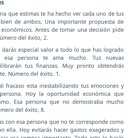
os
na que estimas te ha hecho ver cada uno de tus
l bien de ambos. Una importante propuesta de
s económicos. Antes de tomar una decisión pide
úmero del éxito, 2.
 darás especial valor a todo lo que has logrado
ue esa persona te ama mucho. Tus nuevas
ilibrarán tus finanzas. Muy pronto obtendrás
e. Número del éxito, 1.
l fracaso esta inestabilizando tus emociones y
 persona. Hoy la oportunidad económica que
tamo. Esa persona que no demostraba mucho
mero del éxito, 8.
ás con esa persona que no te corresponde como
n ella. Hoy evitarás hacer gastos exagerados y
izar esa compra importante. Todo esto lo harás