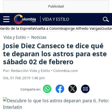
VIDA Y ESTILO
e la Espriella
Vuelta a Colombia
Jorge Alfredo Vargas
Gustavo Pet
Vida y Estilo
Noticias
Josie Diez Canseco te dice qué
te deparan los astros para este
sábado 02 de febrero
Por: Redacción Vida y Estilo • Colombia.com
Vie, 01 Feb 2019 1:46 pm
Comparte en: