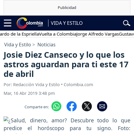
VIDA Y ESTILO
e la Espriella
Vuelta a Colombia
Jorge Alfredo Vargas
Gustavo Pet
Vida y Estilo
Noticias
Josie Diez Canseco y lo que los
astros aguardan para ti este 17
de abril
Por: Redacción Vida y Estilo • Colombia.com
Mar, 16 Abr 2019 3:48 pm
Comparte en: