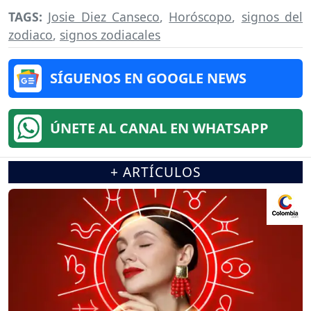
TAGS:
Josie Diez Canseco
,
Horóscopo
,
signos del
zodiaco
,
signos zodiacales
SÍGUENOS EN GOOGLE NEWS
ÚNETE AL CANAL EN WHATSAPP
+ ARTÍCULOS